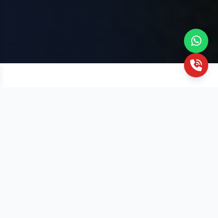
%100 Öğrenme Garantisi
Başarısız olduğunuz kuru ücretsiz tekrar edin.
Avrupa Dil Portfolyosu
Uluslararası Europass sertifika ve pasaport
imkanı.
Konuşma Odaklı Metot
Pratik ağırlıklı dersler ve ücretsiz aktivite